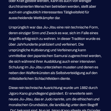
oder Kraft gestellt werden, kann es auch von weniger
durchtrainierten Menschen betrieben werden, stellt aber
auch ein unglaublich interessantes Tätigkeitsfeld für
ausscheidende Wettkämpfer dar.
Ursprünglich war das Jiu-Jitsu eine rein technische Form,
deren einziger Sinn und Zweck es war, sich im Falle eines
Angriffs erfolgreich zu wehren. In dieser Tradition wurde es
über Jahrhunderte praktiziert und verfeinert. Die
ursprüngliche Kultivierung und Verfeinerung kann
unmittelbar den japanischen Samurai zugerechnet werden,
die sich während ihrer Ausbildung auch einer intensiven
Schulung im Jiu-Jitsu unterziehen mussten und denen es
neben den Waffenkünsten als Selbstverteidigung auf den
mittelalterlichen Schlachtfeldern diente.
Diese rein technische Ausrichtung wurde um 1882 durch
Jigoro Kano grundlegend geändert. Er erweiterte sein
neues Jiu-Jitsu, das er Judo nannte, um die ethischen und
moralischen Grundsätze, die landläufig unter dem Begriff
„Do“ bekannt sind. Nun ist Jigoro Kano allseits als Gründer