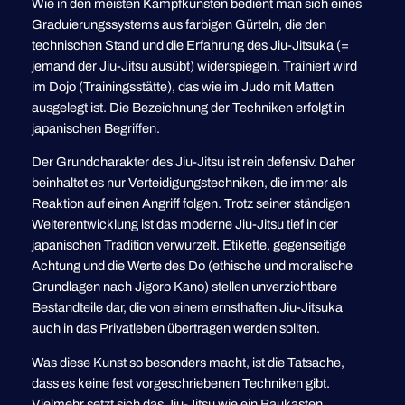
Wie in den meisten Kampfkünsten bedient man sich eines
Graduierungssystems aus farbigen Gürteln, die den
technischen Stand und die Erfahrung des Jiu-Jitsuka (=
jemand der Jiu-Jitsu ausübt) widerspiegeln. Trainiert wird
im Dojo (Trainingsstätte), das wie im Judo mit Matten
ausgelegt ist. Die Bezeichnung der Techniken erfolgt in
japanischen Begriffen.
Der Grundcharakter des Jiu-Jitsu ist rein defensiv. Daher
beinhaltet es nur Verteidigungstechniken, die immer als
Reaktion auf einen Angriff folgen. Trotz seiner ständigen
Weiterentwicklung ist das moderne Jiu-Jitsu tief in der
japanischen Tradition verwurzelt. Etikette, gegenseitige
Achtung und die Werte des Do (ethische und moralische
Grundlagen nach Jigoro Kano) stellen unverzichtbare
Bestandteile dar, die von einem ernsthaften Jiu-Jitsuka
auch in das Privatleben übertragen werden sollten.
Was diese Kunst so besonders macht, ist die Tatsache,
dass es keine fest vorgeschriebenen Techniken gibt.
Vielmehr setzt sich das Jiu-Jitsu wie ein Baukasten